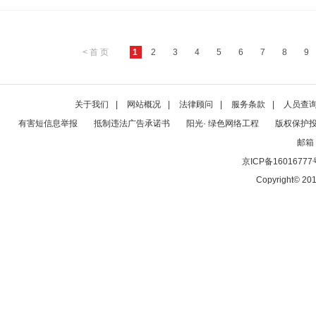
< 首 页
1
2
3
4
5
6
7
8
9
关于我们
|
网站概况
|
法律顾问
|
服务条款
|
人员查
有害短信息举报
抵制违法广告承诺书
阳光· 绿色网络工程
版权保护
邮箱：
京ICP备16016777
Copyright© 201